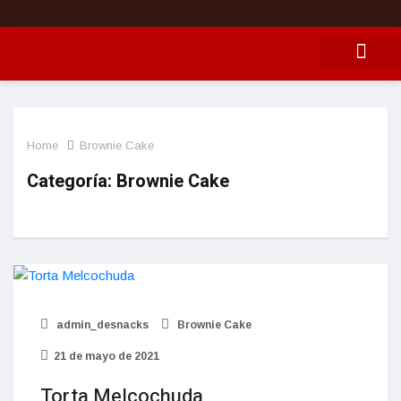
Talleres y rece
Envíos nacio
Home
Brownie Cake
Categoría:
Brownie Cake
admin_desnacks
Brownie Cake
21 de mayo de 2021
Torta Melcochuda